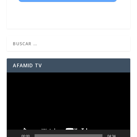
AFAMID TV
Reproductor
de
vídeo
00:00
04:34