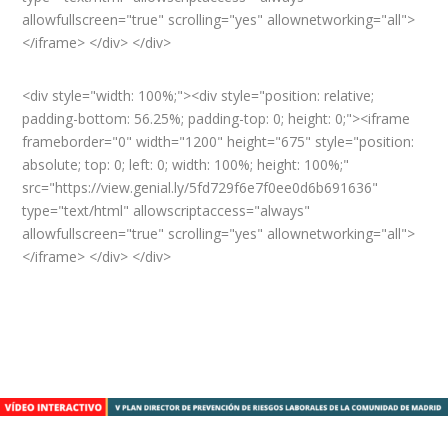
allowfullscreen="true" scrolling="yes" allownetworking="all">
</iframe> </div> </div>
<div style="width: 100%;"><div style="position: relative;
padding-bottom: 56.25%; padding-top: 0; height: 0;"><iframe
frameborder="0" width="1200" height="675" style="position:
absolute; top: 0; left: 0; width: 100%; height: 100%;"
src="https://view.genial.ly/5fd729f6e7f0ee0d6b691636"
type="text/html" allowscriptaccess="always"
allowfullscreen="true" scrolling="yes" allownetworking="all">
</iframe> </div> </div>