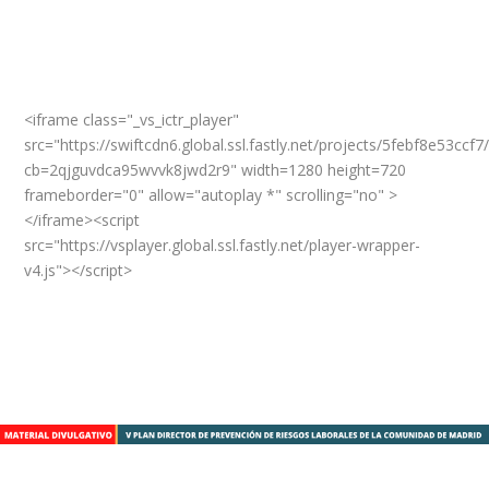
<iframe class="_vs_ictr_player"
src="https://swiftcdn6.global.ssl.fastly.net/projects/5febf8e53ccf7
cb=2qjguvdca95wvvk8jwd2r9" width=1280 height=720
frameborder="0" allow="autoplay *" scrolling="no" >
</iframe><script
src="https://vsplayer.global.ssl.fastly.net/player-wrapper-
v4.js"></script>