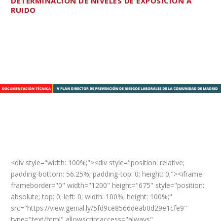
DETERMINACIÓN DE NIVELES DE EXPOSICIÓN A
RUIDO
<div style="width: 100%;"><div style="position: relative;
padding-bottom: 56.25%; padding-top: 0; height: 0;"><iframe
frameborder="0" width="1200" height="675" style="position:
absolute; top: 0; left: 0; width: 100%; height: 100%;"
src="https://view.genial.ly/5fd9ce8566deab0d29e1cfe9"
type="text/html" allowscriptaccess="always"