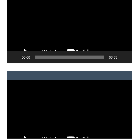
de
vídeo
00:00
03:53
Reproductor
de
vídeo