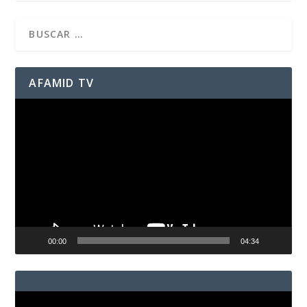
AFAMID TV
Reproductor
de
vídeo
00:00
04:34
Reproductor