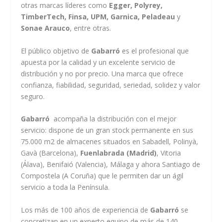
otras marcas líderes como
Egger, Polyrey,
TimberTech, Finsa, UPM, Garnica, Peladeau
y
Sonae Arauco
, entre otras.
El público objetivo de
Gabarró
es el profesional que
apuesta por la calidad y un excelente servicio de
distribución y no por precio. Una marca que ofrece
confianza, fiabilidad, seguridad, seriedad, solidez y valor
seguro.
Gabarró
acompaña la distribución con el mejor
servicio: dispone de un gran stock permanente en sus
75.000 m
2
de almacenes situados en Sabadell, Polinyà,
Gavà (Barcelona),
Fuenlabrada (Madrid)
, Vitoria
(Álava), Benifaió (Valencia), Málaga y ahora Santiago de
Compostela (A Coruña) que le permiten dar un ágil
servicio a toda la Península.
Los más de 100 años de experiencia de
Gabarró
se
concretizan en un experto equipo de más de 140