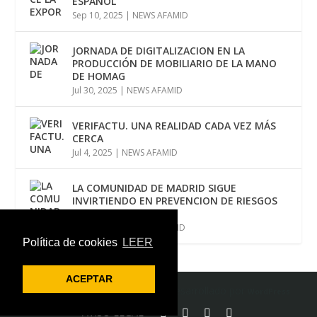
ESPAÑOL
Sep 10, 2025
|
NEWS AFAMID
JORNADA DE DIGITALIZACION EN LA
PRODUCCIÓN DE MOBILIARIO DE LA MANO
DE HOMAG
Jul 30, 2025
|
NEWS AFAMID
VERIFACTU. UNA REALIDAD CADA VEZ MÁS
CERCA
Jul 4, 2025
|
NEWS AFAMID
LA COMUNIDAD DE MADRID SIGUE
INVIRTIENDO EN PREVENCION DE RIESGOS
LABORALES
Jun 12, 2025
|
NEWS AFAMID
Política de cookies
LEER
ACEPTAR
Diseñado por
| Desarrollado por
Elegant Themes
WordPress
AVISO LEGAL