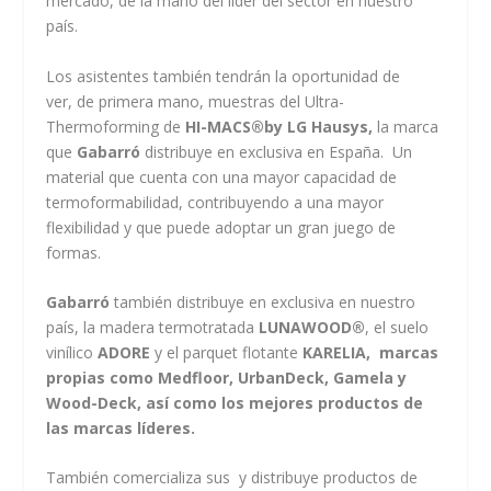
mercado, de la mano del líder del sector en nuestro
país.
Los asistentes también tendrán la oportunidad de
ver,
de primera mano, muestras del Ultra-
Thermoforming de
HI-MACS
®by LG Hausys,
la marca
que
Gabarró
distribuye en exclusiva en España. Un
material que cuenta con una mayor capacidad de
termoformabilidad, contribuyendo a una mayor
flexibilidad y que puede adoptar un gran juego de
formas.
Gabarró
también distribuye en exclusiva en nuestro
país, la madera termotratada
LUNAWOOD
®
, el suelo
vinílico
ADORE
y el parquet flotante
KARELIA, marcas
propias como Medfloor, UrbanDeck, Gamela y
Wood-Deck, así como los mejores productos de
las marcas líderes.
También comercializa sus y distribuye productos de