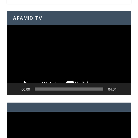
AFAMID TV
Reproductor
de
vídeo
00:00
04:34
Reproductor
de
vídeo