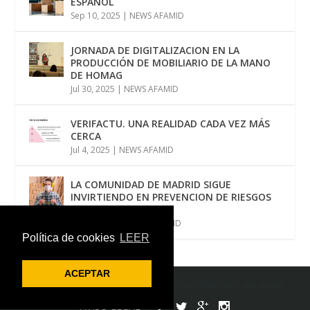
ESPAÑOL
Sep 10, 2025
|
NEWS AFAMID
JORNADA DE DIGITALIZACION EN LA
PRODUCCIÓN DE MOBILIARIO DE LA MANO
DE HOMAG
Jul 30, 2025
|
NEWS AFAMID
VERIFACTU. UNA REALIDAD CADA VEZ MÁS
CERCA
Jul 4, 2025
|
NEWS AFAMID
LA COMUNIDAD DE MADRID SIGUE
INVIRTIENDO EN PREVENCION DE RIESGOS
LABORALES
Jun 12, 2025
|
NEWS AFAMID
Política de cookies
LEER
ACEPTAR
Diseñado por
| Desarrollado por
Elegant Themes
WordPress
AVISO LEGAL