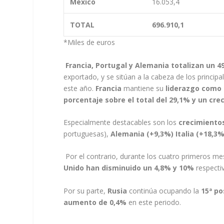
México
16.053,4
TOTAL
696.910,1
*Miles de euros F
Francia, Portugal y Alemania totalizan un 
exportado, y se sitúan a la cabeza de los princip
este año.
Francia
mantiene su
liderazgo como 
porcentaje sobre el total del 29,1% y un cre
Especialmente destacables son los
crecimientos
portuguesas),
Alemania (+9,3%) Italia (+18,3
Por el contrario, durante los cuatro primeros m
Unido han disminuido un 4,8% y 10%
respecti
Por su parte,
Rusia
continúa ocupando la
15ª po
aumento de 0,4%
en este periodo.