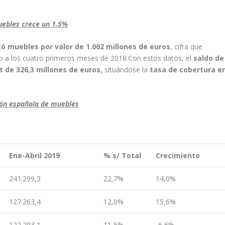
uebles crece un 1,5%
ó muebles por valor de 1.062 millones de euros
, cifra que
o a los cuatro primeros meses de 2018.Con estos datos, el
saldo de
it de 326,3 millones de euros,
situándose la
tasa de cobertura e
ción española de muebles
Ene-Abril 2019
% s/ Total
Crecimiento
241.299,3
22,7%
14,0%
127.263,4
12,0%
15,6%
122.293,1
11,5%
-6,6%