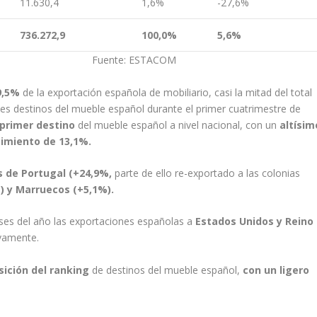
11.630,4
1,6%
-27,6%
736.272,9
100,0%
5,6%
uente: ESTACOM
49,5%
de la exportación española de mobiliario, casi la mitad del total
ales destinos del mueble español durante el primer cuatrimestre de
primer destino
del mueble español a nivel nacional, con un
altísim
cimiento de 13,1%.
 de Portugal (+24,9%,
parte de ello re-exportado a las colonias
%) y Marruecos (+5,1%).
eses del año las exportaciones españolas a
Estados Unidos y Reino
vamente.
sición del ranking
de destinos del mueble español,
con un ligero