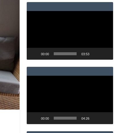
Reproductor
de
vídeo
00:00
03:53
Reproductor
de
vídeo
00:00
04:26