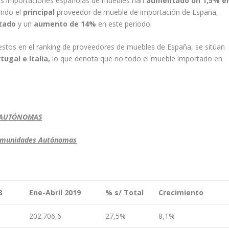
las importaciones españolas de muebles han
aumentado un 1,5% e
endo el
principal
proveedor de mueble de importación de España,
rtado
y un
aumento de 14%
en este periodo.
estos en el ranking de proveedores de muebles de España, se sitúan
tugal e Italia,
lo que denota que no todo el mueble importado en
 AUTÓNOMAS
 Comunidades Autónomas
8
Ene-Abril 2019
% s/ Total
Crecimiento
202.706,6
27,5%
8,1%