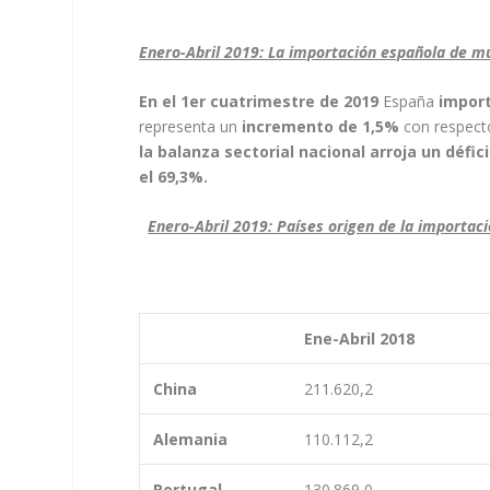
Enero-Abril 2019: La importación española de m
En el 1
er
cuatrimestre de 2019
España
import
representa un
incremento de 1,5%
con respect
la balanza sectorial nacional arroja un défic
el 69,3%.
Enero-Abril 2019: Países origen de la importa
Ene-Abril 2018
China
211.620,2
Alemania
110.112,2
Portugal
130.869,0