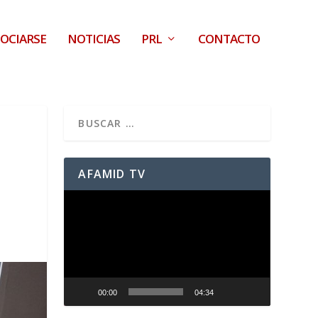
OCIARSE
NOTICIAS
PRL
CONTACTO
AFAMID TV
Reproductor
de
vídeo
00:00
04:34