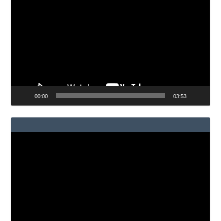
de
vídeo
00:00
03:53
Reproductor
de
vídeo