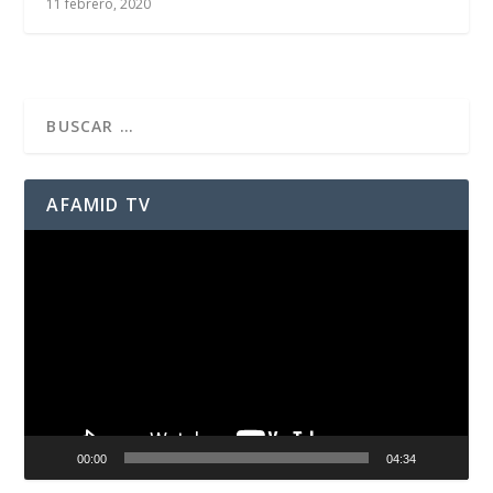
11 febrero, 2020
AFAMID TV
Reproductor
de
vídeo
00:00
04:34