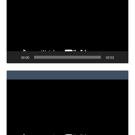
de
vídeo
00:00
03:53
Reproductor
de
vídeo