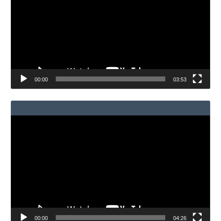
vídeo
00:00
03:53
Reproductor
de
vídeo
00:00
04:26