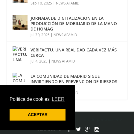
Sep 10, 2025
|
NEWS AFAMID
JORNADA DE DIGITALIZACION EN LA
PRODUCCIÓN DE MOBILIARIO DE LA MANO
DE HOMAG
Jul 30, 2025
|
NEWS AFAMID
VERIFACTU. UNA REALIDAD CADA VEZ MÁS
CERCA
Jul 4, 2025
|
NEWS AFAMID
LA COMUNIDAD DE MADRID SIGUE
INVIRTIENDO EN PREVENCION DE RIESGOS
LABORALES
Jun 12, 2025
|
NEWS AFAMID
Política de cookies
LEER
ACEPTAR
Diseñado por
| Desarrollado por
Elegant Themes
WordPress
AVISO LEGAL