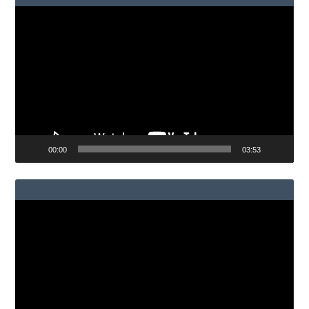
Reproductor
de
vídeo
00:00
03:53
Reproductor
de
vídeo