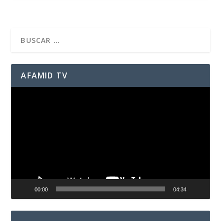
AFAMID TV
Reproductor
de
vídeo
00:00
04:34