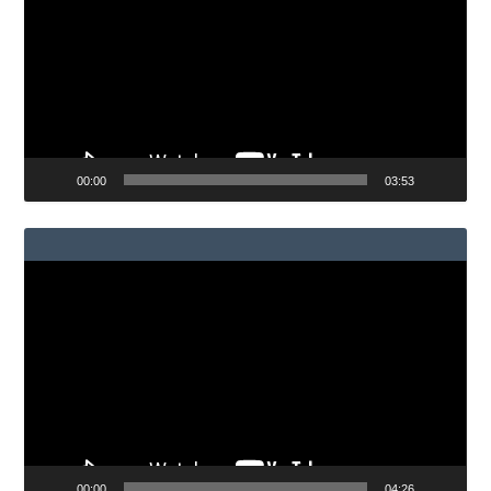
vídeo
00:00
03:53
Reproductor
de
vídeo
00:00
04:26