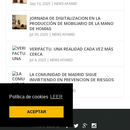
Sep 10, 2025
|
NEWS AFAMID
JORNADA DE DIGITALIZACION EN LA
PRODUCCIÓN DE MOBILIARIO DE LA MANO
DE HOMAG
Jul 30, 2025
|
NEWS AFAMID
VERIFACTU. UNA REALIDAD CADA VEZ MÁS
CERCA
Jul 4, 2025
|
NEWS AFAMID
LA COMUNIDAD DE MADRID SIGUE
INVIRTIENDO EN PREVENCION DE RIESGOS
LABORALES
Jun 12, 2025
|
NEWS AFAMID
Política de cookies
LEER
ACEPTAR
Diseñado por
| Desarrollado por
Elegant Themes
WordPress
AVISO LEGAL